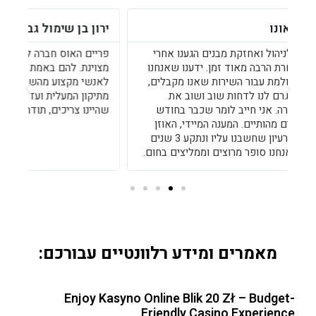
ירון בן שימול גבעתיים
אי
פריים האוס חברה לניהול ואחזקת מבנים עושים עבודה
אני
מצוינת. להם באמת אכפת ממי שעומד מולם. התחייבו לנו
לאנשי מקצוע מהשורה הראשונה ועמדו בהבטחה, החל
קשר
מתיקון המעלית ועד הגנן שמדגם לנו את הגינה. בדיוק מה
תוד
שהיינו צריכים, תודה רבה!
.
מאמרים ומידע רלוונטיים עבורכם:
Enjoy Kasyno Online Blik 20 Zł – Budget-
Friendly Casino Experience