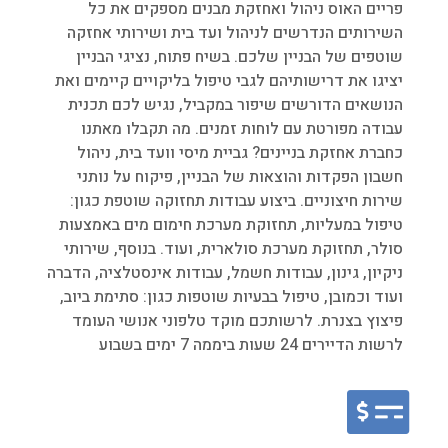
פריים האוס ניהול ואחזקת מבנים מספקים את כל
השירותים הנדרשים לניהול ועד בית ושירותי אחזקה
שוטפים של הבניין שלכם. בשיח פתוח, נציגי הבניין
יציגו את דרישותיהם לגבי טיפול בליקויים קיימים ואת
הנושאים הדורשים שיפור במקביל, נגיש לכם תכנית
עבודה מפורטת עם לוחות זמנים. מה תקבלו מאתנו
כחברת אחזקת בניינים? גביית מיסי וועד בית, ניהול
חשבון הפקדות והוצאות של הבניין, פיקוח על נותני
שירות חיצוניים. ביצוע עבודות תחזוקה שוטפת כגון:
טיפול במעליות, תחזוקת מערכת חימום מים באמצעות
סולר, תחזוקת מערכת סולארית, ועוד. בנוסף, שירותי
ניקיון, גינון, עבודות חשמל, עבודות אינסטלציה, הדברה
ועוד וכמובן, טיפול בבעיות שוטפות כגון: סתימת ביוב,
פיצוץ בצנרת. לרשותכם מוקד טלפוני אנושי העומד
לרשות הדיירים 24 שעות ביממה 7 ימים בשבוע