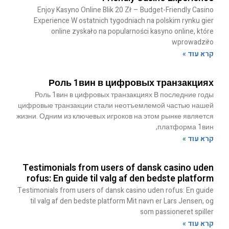
Enjoy Kasyno Online Blik 20 Zł – Budget-Friendly Casino
Experience W ostatnich tygodniach na polskim rynku gier
online zyskało na popularności kasyno online, które
wprowadziło
קרא עוד »
Роль 1вин в цифровых транзакциях
Роль 1вин в цифровых транзакциях В последние годы
цифровые транзакции стали неотъемлемой частью нашей
жизни. Одним из ключевых игроков на этом рынке является
платформа 1вин,
קרא עוד »
Testimonials from users of dansk casino uden
rofus: En guide til valg af den bedste platform
Testimonials from users of dansk casino uden rofus: En guide
til valg af den bedste platform Mit navn er Lars Jensen, og
som passioneret spiller
קרא עוד »