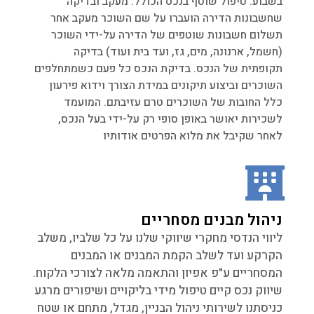
בשבוע. טיפול שוטף בנכס הכולל: מעקב ובדיקה
שחשבונות הדירה הועברו על שם השוכר מעקב אחר
תשלום חשבונות שוטפים של הדירה על-ידי השוכר
(חשמל, ארנונה, מים, גז, ועד בית ועוד) בדיקה
תקופתית של הנכס. בדיקת הנכס כל פעם כשמתחלפים
השוכרים וביצוע תיקונים במידת הצורך וידוא פירעון
כלל החובות של השוכרים טרם עזיבתם. המועמד
לשכירות יאושר באופן סופי רק על-ידי בעל הנכס,
לאחר שקיבל את מלוא הפרטים אודותיו
ניהול מבנים מסחריים
ליווי הנדסי מחקרי שיווקי שלנו על כל שלביו, משלב
הקרקע ועד לשלב הקמת המבנים או המבנים
המסחריים ע"פ אפיון והתאמה מלאה לצורכי הלקוח.
שיווק נכס קיים טיפול מידי בליקויים ושיפורים מרגע
כניסתנו לשירותי ניהול הבניין, מגדל, מתחם או שטח